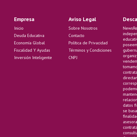
Empresa
Aviso Legal
Desca
Inicio
Sobre Nosotros
NewsRep
indepen
Deuda Educativa
Contacto
educati
Economía Global
Política de Privacidad
poseemo
Fiscalidad Y Ayudas
Términos y Condiciones
guberna
organiz
Inversión Inteligente
CNPJ
vendemo
tomamos
contrat
directam
corresp
podemos
mantene
relacio
datos f
se basa
finalida
asesora
contrat
consult