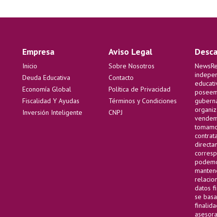
Empresa
Aviso Legal
Desca
Inicio
Sobre Nosotros
NewsRep
indepen
Deuda Educativa
Contacto
educati
Economía Global
Política de Privacidad
poseemo
Fiscalidad Y Ayudas
Términos y Condiciones
guberna
organiz
Inversión Inteligente
CNPJ
vendemo
tomamos
contrat
directam
corresp
podemos
mantene
relacio
datos f
se basa
finalida
asesora