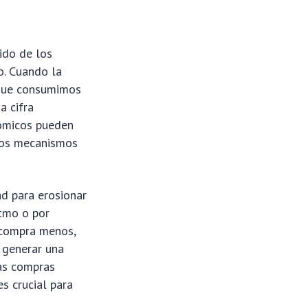
ido de los
o. Cuando la
s que consumimos
a cifra
nómicos pueden
 los mecanismos
ad para erosionar
itmo o por
o compra menos,
 generar una
ñas compras
s crucial para