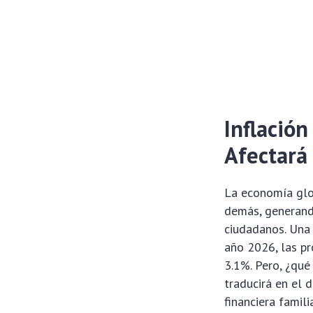
Inflació
Afectará 
La economía glo
demás, generand
ciudadanos. Una d
año 2026, las p
3.1%. Pero, ¿qu
traducirá en el d
financiera famil