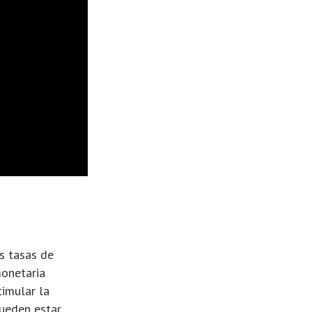
s tasas de
monetaria
timular la
pueden estar