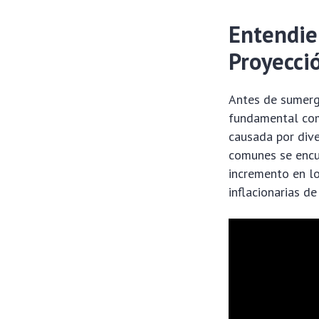
Entendie
Proyecci
Antes de sumerg
fundamental com
causada por div
comunes se encu
incremento en lo
inflacionarias d