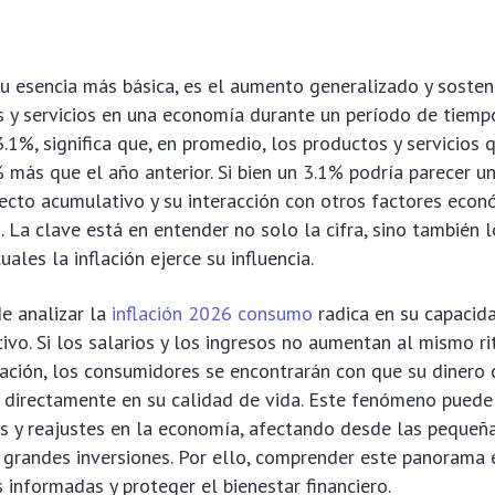
 su esencia más básica, es el aumento generalizado y sosten
s y servicios en una economía durante un período de tiemp
 3.1%, significa que, en promedio, los productos y servicio
 más que el año anterior. Si bien un 3.1% podría parecer un
fecto acumulativo y su interacción con otros factores eco
os. La clave está en entender no solo la cifra, sino también
uales la inflación ejerce su influencia.
e analizar la
inflación 2026 consumo
radica en su capacid
tivo. Si los salarios y los ingresos no aumentan al mismo r
lación, los consumidores se encontrarán con que su diner
e directamente en su calidad de vida. Este fenómeno puede
es y reajustes en la economía, afectando desde las peque
s grandes inversiones. Por ello, comprender este panorama e
 informadas y proteger el bienestar financiero.