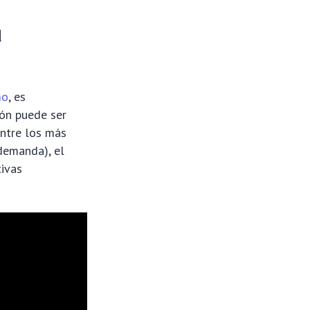
u
mo
, es
ón puede ser
Entre los más
demanda), el
tivas